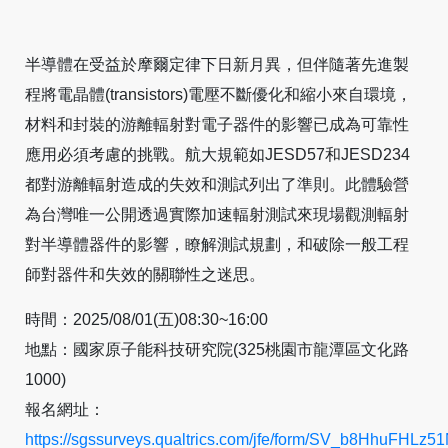
半導體在受益於摩爾定律下日新月異，但伴隨著先進製
程將電晶體(transistors)電壓不斷優化和縮小來自環境，
材料和封裝的游離輻射對電子器件的影響已成為可靠性
應用必須考慮的挑戰。航大規範如JESD57和JESD234
都對游離輻射造成的失效和測試列出了準則。此體驗營
為台灣唯一公開透過實際加速輻射測試來現場觀測輻射
對半導體器件的影響，瞭解測試規劃，和破除一般工程
師對器件和失效的關聯性之迷思。
時間：2025/08/01(五)08:30~16:00
地點：國家原子能科技研究院(325桃園市龍潭區文化路
1000)
報名網址：
https://sgssurveys.qualtrics.com/jfe/form/SV_b8HhuFHLz5